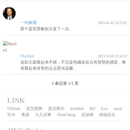
一剑箫霜
2014-01-02 14:25:01
那个蓝背景貌似太蓝了一点。
Machiel
2013-12-09 23:16:12
这款主题看起来不错，不过蓝色确实在点有智慧的感觉，整
体看起来背景的点点星光温馨。
3 条记录 1/1 页
LINK
UEhtml
优艾图网
莫贝网为
dribbble
RD
Eric
usual
司马
离谱
九九话事
SlimCheng
优设网
前端先生