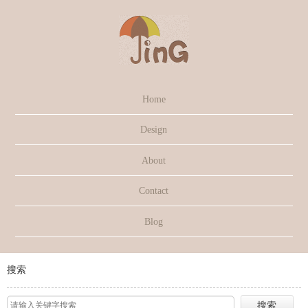
Home
Design
About
Contact
Blog
搜索