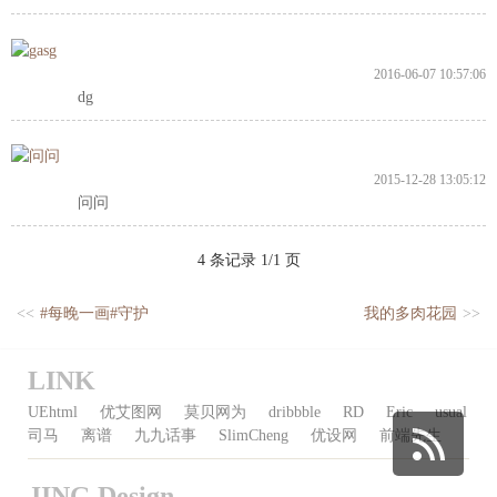
2016-06-07 10:57:06
dg
2015-12-28 13:05:12
问问
4 条记录 1/1 页
<<
#每晚一画#守护
我的多肉花园
>>
LINK
UEhtml
优艾图网
莫贝网为
dribbble
RD
Eric
usual
司马
离谱
九九话事
SlimCheng
优设网
前端先生
JING Design