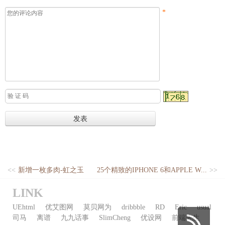
*
<<
新增一枚多肉-虹之玉
25个精致的IPHONE 6和APPLE W...
>>
LINK
UEhtml
优艾图网
莫贝网为
dribbble
RD
Eric
usual
司马
离谱
九九话事
SlimCheng
优设网
前端先生