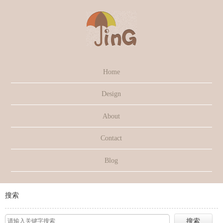
Home
Design
About
Contact
Blog
搜索