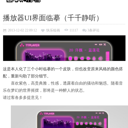
播放器UI界面临摹（千千静听）
2013-12-02 22:09:12
快乐绘画
11117
3条评论
这是本人化了三个小时临摹的一个皮肤，但也改变原来风格的颜色搭
配，重新勾勒了部分细节。
喜欢紫色，高贵典雅，性感，透露着自由的骚动和魅惑。随着音
乐在梦幻的世界摇摆，那将是一种醉人的状态。
请过客各多多提意见！