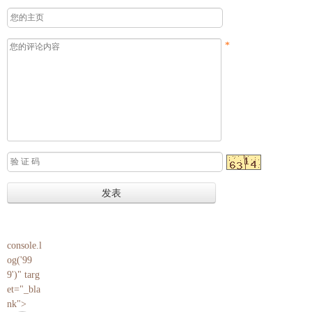
*
console.l
og('99
9')" targ
et="_bla
nk">