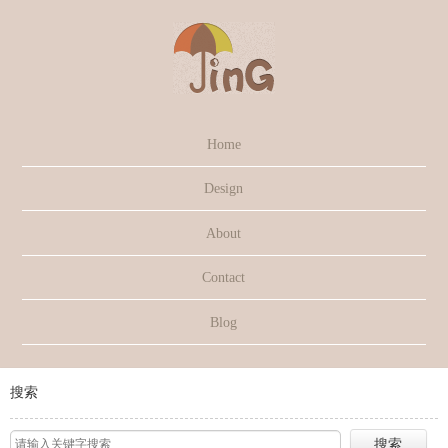
Home
Design
About
Contact
Blog
搜索