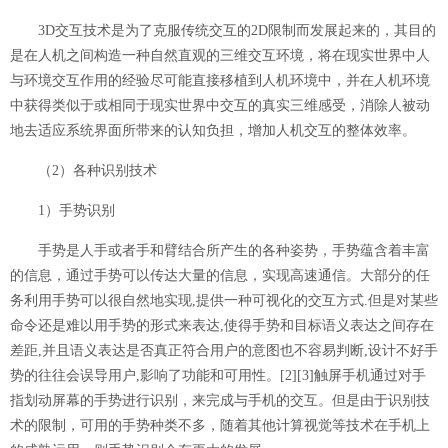
3D交互技术是为了克服传统交互的2D限制而发展起来的，其目的
是在人机之间构造一种自然直观的三维交互环境，将在现实世界中人
与环境交互作用的经验尽可能直接移植到人机环境中，并在人机环境
中获得类似于或相同于现实世界中交互的真实三维感受，消除人被动
地去适应系统界面所带来的认知负担，增加人机交互的整体效率。
（2）各种识别技术
1）手势识别
手势是人手或者手和臂结合所产生的各种姿势，手势蕴含着丰富
的信息，通过手势可以传达大量的信息，实现高速通信。大部分的任
务利用手势可以很自然地实现,提供一种可视化的交互方式.但是对某些
命令还是难以用手势的形式来表达,使得手势和目标语义表达之间存在
差距,并且语义表达是否真正符合用户的意图也不容易判断,设计不好手
势的往往会误导用户,影响了功能和可用性。
[2][3]
触屏手机通过对手
指划动屏幕的手势进行识别，来完成与手机的交互。但是由于识别技
术的限制，可用的手势种类不多，随着其他计算视觉等技术在手机上