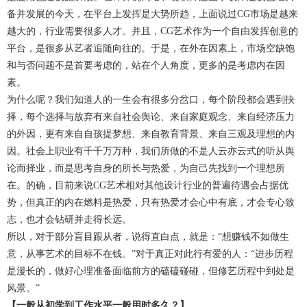
备并发展的今天，在平台上发挥是大势所趋，上面说过CG市场是越来
越大的，行业需要很多人才。并且，CG艺术作为一个自由发挥创意的
平台，是很多从艺者追随向往的。于是，在外在因素上，市场空缺饱
和与否问题不是首要考虑的，站在个人角度，更多的是考虑内在因
素。
为什么呢？我们知道人的一生会有很多分岔口，每个阶段都会遇到抉
择，每个选择与放弃有来自社会舆论、来自家庭观念、来自经济压力
的外因，更有来自自孩提梦想、来自教育背景、来自三观及理想的内
因。社会上职业有千千万万种，我们所做的不是人云亦云式的听从舆
论而择业，而是思考自身的所长与热爱，为自己先找到一个理想所
在。的确，目前来说CG艺术相对其他设计行业的普遍待遇会占据优
势，但真正的内在燃料是热爱，只有热爱才会心中有底，才会专心致
志，也才会钻研并走得长远。
所以，对于部分盲目跟从者，说得直白点，就是：“想赚钱不如做生
意，从事艺术的目标不在钱。”对于真正对此行有爱的人：“进步历程
是漫长的，做好心理准备面临前方的磕磕碰碰，但修艺历程中到处是
风景。”
【一般从初学到工作水平一般用时多久？】