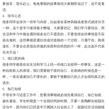
要放弃，迎头赶上。龟兔赛跑的故事相信大家都听说过了，这不是童
话。
4、排斥心态
很多同学会排斥一些学习内容，比如喜欢某种风格或者形式就排斥另
一种，这个是学习者得最大弊端，大家要切记，我们学习要综合，而
生活和学习中都会遇到很多自己不愿意的，不要觉得这些事情是不应
该去做的，这些事都是通往你成功道路的一个过程，只属于你。路很
漫长，不要去在意现在所做的东西和你所想的不一样，起点低不代表
目光不远！
5、借口惹的祸
很多同学都喜欢在生活和学习上找一些借口去狡辩一些事实，这是一
种自欺欺人的表现，我们需要敢于面对自己，在画画的时候也是一
样，一直在逃避自己不擅长的，要敢于推翻自己的人才会得到真正的
进步。
6、知己知彼
不管在学习还是工作中，想看清事物就必须先看清自己，知己知彼、
扬长避短。学生时期是一个自我封闭的时期，不要一直陶醉在校园生
活当中，因为你们已经是半只脚踏入社会的人了，校园社区活动能锻