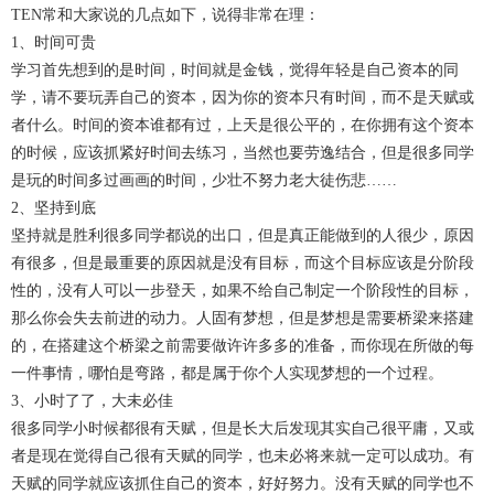
TEN常和大家说的几点如下，说得非常在理：
1、时间可贵
学习首先想到的是时间，时间就是金钱，觉得年轻是自己资本的同
学，请不要玩弄自己的资本，因为你的资本只有时间，而不是天赋或
者什么。时间的资本谁都有过，上天是很公平的，在你拥有这个资本
的时候，应该抓紧好时间去练习，当然也要劳逸结合，但是很多同学
是玩的时间多过画画的时间，少壮不努力老大徒伤悲……
2、坚持到底
坚持就是胜利很多同学都说的出口，但是真正能做到的人很少，原因
有很多，但是最重要的原因就是没有目标，而这个目标应该是分阶段
性的，没有人可以一步登天，如果不给自己制定一个阶段性的目标，
那么你会失去前进的动力。人固有梦想，但是梦想是需要桥梁来搭建
的，在搭建这个桥梁之前需要做许许多多的准备，而你现在所做的每
一件事情，哪怕是弯路，都是属于你个人实现梦想的一个过程。
3、小时了了，大未必佳
很多同学小时候都很有天赋，但是长大后发现其实自己很平庸，又或
者是现在觉得自己很有天赋的同学，也未必将来就一定可以成功。有
天赋的同学就应该抓住自己的资本，好好努力。没有天赋的同学也不