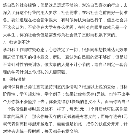
炼自己的社会经验，但是这是远远不够的，对准自己喜欢的行业，去
深入了解这个行业的用人要求，社会需求，在出社会之前做好一切准
备。要知道现在社会竞争很大，有时候你认为自己行了，但是社会并
不这么认为，不管你在大学有多么优秀，在社会的眼里你就只是一个
大学生，你的社会价值是需要你为社会做了贡献而积累下来的。
7、
欲速则不达
学习和工作都讲究心态，心态决定了一切，很多同学想快速达到效果
而忘记了练习的根本意义，所以一直认为自己画的还不够好，但是却
不肯针对性的去训练。做大事的人是不计小节的，给自己制定一套合
理的学习计划是你成功的关键突破。
8、保持激情
如何保持自己勇往直前坚持到底的激情呢？根据以上说的去做，目标
阶段性，学习规划性。举个例子：如果让你每天存1元钱。也许不出半
个月你就不会坚持下去，你会觉得存1块钱的意义不大。而当你给自己
一个阶段性目标时意义就不一样了，每天1元，1个月后就可以买你最
喜欢的玩具了，那么你每天存的1元钱都是有意义的，而每存进去1元
就代表你离目标越来越近了。画画也是如此，把你的缺点分开来，针
对性去训练一段时间，每天都是有意义的。