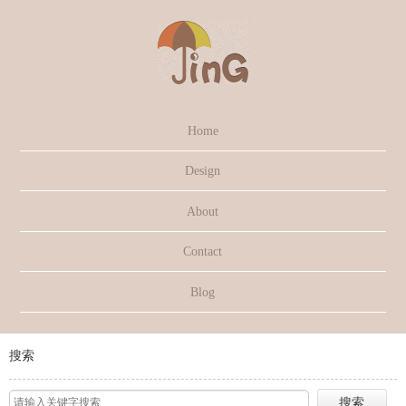
Home
Design
About
Contact
Blog
搜索