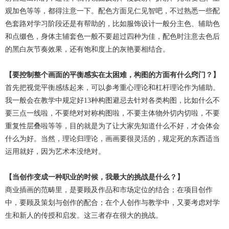
观加色等等，都得注意一下。配色方面见仁见智吧，不过熟悉一些配
色套路对学习阶段还是有帮助的，比如服饰设计一般分主色、辅助色
和点缀色，身体主辅套色一般不要超过四种为佳，配色时注意去色后
的黑白灰节奏效果，还有饱和度上的灰艳要相结合。
【要控制整个画面的平衡感实在太困难，构图的方面有什么窍门？】
首先把视觉平衡感练起来，可以参考重心理论和杠杆理论作为辅助。
我一般会在教学中规定好13种构图避忌去针对各类构图，比如什么不
要三点一线啦，不要绝对对称构图啦，不要主体物外切内切啦，不要
重复性层叠啦等等，目的就是为了让大家先知道什么不好，才会体会
什么为好。当然，理论归理论，画画要很灵活的，规定死的东西适当
运用就好，因为艺术本没绝对。
【当创作变成一种职业的时候，我最大的挑战是什么？】
商业插画的范畴里，是要顾及作品和市场定位的结合；在项目创作
中，要顾及策划与创作的配合；在个人创作与教学中，又要考虑对学
生和新人的传授和启发。这三者存在很大的挑战。