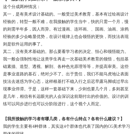
这个分成两种情况：
其一，是有美术设计基础的。一般受过美术教育，基本有过绘画设计
经验的，转型一般不难，在我接触的学生当中，快的只需一个月，慢
的则需半年多，因人而异。有过漫画、连环画、、国画、油画、涂鸦
经验的多少会略显优势，在设计规律上也会领悟的更快，而技法表现
则是软件运用的事了。
其二，没有美术基础的。那么要看学习者的决定、恒心和领悟能力。
我一般会强制性地让这类学生再走一次基础美术教育的领悟，包括基
础素描、造型、透视、解剖、各种色光原理等等，并提高审美。这些
是事业道路的基石，绝对少不了。出于责任，我们不能马虎地让表面
技法去迷惑为学心态，这样根基打不稳入行之后迟早露马脚或过早出
现事业停滞。于是，这样一套基础下来，少则也要几个月，多则甚至
是几年，相信有长远眼光的人会深识这前期付出的价值的。设计的训
练可以同步进行也可以分阶段进行，这个视个人而定。
【我所接触的学习者有哪几类，各有什么特点？各有什么建议？】
我的学生主要有4种群体，其实这4个群体也代表了国内的CG美术学习
群体的现状。