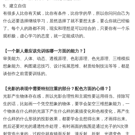
9、建立自信
有很多人比你有天赋，比你有条件，比你学的早，所以你问问自己为
什么还要选择继续学习，居然选择了就不要想太多，要么你就已经输
了。每个人的路都不同，现实和理想是可以结合的，只要你有一个乐
观积极，虚心学习的态度，就一定能成功的。
【一个新人最应该先训练哪一方面的能力？】
审美能力、人体、动态、透视原理、色彩原理、色光原理、三维模拟
想象能力、构图避忌技巧、设计拓展思维、材质绘制技法等等，都是
谈创作之前需要训练的。
【光影的表现中需要特别注重的部分？配色方面的心得？】
光影产生物体存在感，所以光影合理性和主观性要运用得当。排除写
生的话，比如画一个凭空想象的物体，要学会架空三维想象能力，一
个物体在什么样的光源下产生什么样的素描变化和色相变化，再产生
什么样的什么形状的投影效果，都要学会去想得出来，才画得出来。
然后还要对光的通透性作处理，有时画面的氛围是通过光子的N次弹
射营造出来的，过程中就有镜面反射、漫反射、折射、光谱变色、主