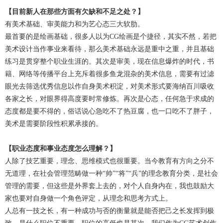
【目前新人在那些方面有欠缺和不足之处？】
有美术基础、审美能力和为艺心态三大软肋。
最首要的是绘画基础，很多人以为CG绘画是个捷径，其实不然，若把
美术设计当作事业来看待，那么美术基础永远是重中之重，并且基础
练习是贯穿整个职业生涯的。其次是审美，现在信息爆炸的时代，书
籍、网络等传播平台上充斥着很多鱼龙混杂的美术信息，需要有过滤
眼光去筛选优秀信息以作自身美术积淀，对美术形式要海纳百川吸收
各家之长，对眼界得高度要时常修炼。再次是心态，任何急于求成的
态度都是要不得的，俗话说心急吃不了热豆腐，也一口吃不了胖子，
美术是需要阶段性积累承接的。
【职业态度和事业态度怎么理解？】
人除了技艺重要，理念、思维模式也很重要。当今教育有方向之分不
无道理，在社会管理范畴做一种“帅”“将”“兵”的理念教育分类，是社会
管理的需要，但这些是外界套上去的，对个人自身内在，我也鼓励大
家也要对自身做一个角色评定，从理念和思考方式上。
人总有一技之长，有一种成功与否的衡量就是能否把己之长发挥到极