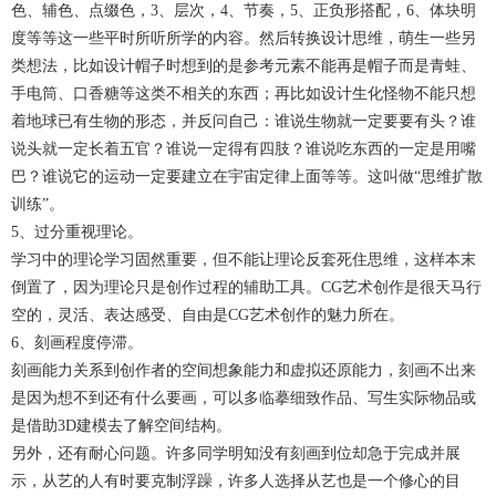
色、辅色、点缀色，3、层次，4、节奏，5、正负形搭配，6、体块明
度等等这一些平时所听所学的内容。然后转换设计思维，萌生一些另
类想法，比如设计帽子时想到的是参考元素不能再是帽子而是青蛙、
手电筒、口香糖等这类不相关的东西；再比如设计生化怪物不能只想
着地球已有生物的形态，并反问自己：谁说生物就一定要要有头？谁
说头就一定长着五官？谁说一定得有四肢？谁说吃东西的一定是用嘴
巴？谁说它的运动一定要建立在宇宙定律上面等等。这叫做“思维扩散
训练”。
5、过分重视理论。
学习中的理论学习固然重要，但不能让理论反套死住思维，这样本末
倒置了，因为理论只是创作过程的辅助工具。CG艺术创作是很天马行
空的，灵活、表达感受、自由是CG艺术创作的魅力所在。
6、刻画程度停滞。
刻画能力关系到创作者的空间想象能力和虚拟还原能力，刻画不出来
是因为想不到还有什么要画，可以多临摹细致作品、写生实际物品或
是借助3D建模去了解空间结构。
另外，还有耐心问题。许多同学明知没有刻画到位却急于完成并展
示，从艺的人有时要克制浮躁，许多人选择从艺也是一个修心的目