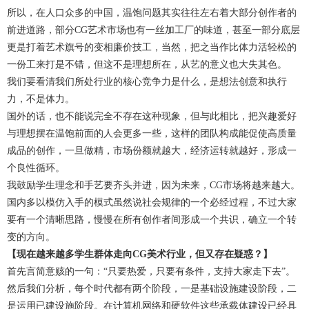
所以，在人口众多的中国，温饱问题其实往往左右着大部分创作者的
前进道路，部分CG艺术市场也有一丝加工厂的味道，甚至一部分底层
更是打着艺术旗号的变相廉价技工，当然，把之当作比体力活轻松的
一份工来打是不错，但这不是理想所在，从艺的意义也大失其色。
我们要看清我们所处行业的核心竞争力是什么，是想法创意和执行
力，不是体力。
国外的话，也不能说完全不存在这种现象，但与此相比，把兴趣爱好
与理想摆在温饱前面的人会更多一些，这样的团队构成能促使高质量
成品的创作，一旦做精，市场份额就越大，经济运转就越好，形成一
个良性循环。
我鼓励学生理念和手艺要齐头并进，因为未来，CG市场将越来越大。
国内多以模仿入手的模式虽然说社会规律的一个必经过程，不过大家
要有一个清晰思路，慢慢在所有创作者间形成一个共识，确立一个转
变的方向。
【现在越来越多学生群体走向CG美术行业，但又存在疑惑？】
首先言简意赅的一句：“只要热爱，只要有条件，支持大家走下去”。
然后我们分析，每个时代都有两个阶段，一是基础设施建设阶段，二
是运用已建设施阶段。在计算机网络和硬软件这些承载体建设已经具