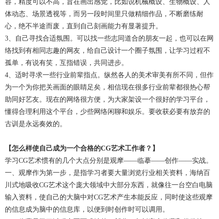
容，精度可以不高，旨在画出感觉，比如说机械概设、生物概设、人
体动态、场景透视等，而另一段时间里只做精细作品，不断磨练耐
心，绝不半途而废，直到自己刻画能力有显著提升。
3、自己寻找合适氛围。可以找一些志同道合的朋友一起，也可以在网
络找到有相同志趣的网友，给自己设计一个圈子氛围，让学习过程不
孤单，有说有笑，互指错误，共同进步。
4、适时寻求一些行业前辈指点。纵然各人的美术审美有所不同，但作
为一个为你把关画面的眼睛足矣，相信现在很多行业前辈都很热心帮
助同好艺友。现在的网络很方便，为大家架设一个很好的学习平台，
懂得合理利用这个平台，少些网络闲聊和娱乐。要收获必要有放弃的
古训是永远奏效的。
【怎么样使自己成为一个合格的CG艺术工作者？】
学习CG艺术惯有的几个大点分别是观摩——临摹——创作——实战。
一、观摩作为第一步，是指学习者要大量浏览行业相关资料，海纳百
川式地吸收CG艺术这个庞大领域中大部分东西，就像往一台空白电脑
输入资料，使自己的大脑中对CG艺术产生本能反应，同时使这些观摩
的信息成为脑中的信息库，以便到时创作时可以调用。