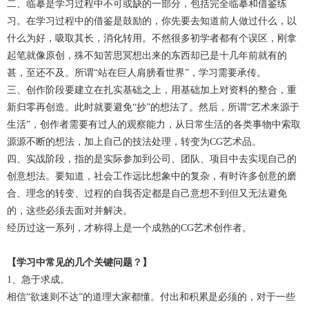
二、临摹是学习过程中不可或缺的一部分，包括完全临摹和借鉴练
习。在学习过程中的借鉴是鼓励的，你先要去知道前人做过什么，以
什么为好，吸取其长，消化转用。不然很多初学者都有个误区，刚拿
起笔就像原创，殊不知苦思冥想出来的东西却已是十几年前就有的
甚，至还不及。所谓“站在巨人肩膀看世界”，学习需要承传。
三、创作阶段要建立在扎实基础之上，用基础加上对资料的整合，重
新归零再创造。此时就要避免“抄”的想法了。然后，所谓“艺术来源于
生活”，创作者需要有过人的观察能力，从日常生活的各类事物中索取
源源不断的想法，加上自己的技法处理，转变为CG艺术品。
四、实战阶段，指的是实际参加到公司、团队、项目中去实现自己的
创意想法。要知道，社会工作远比想象中的复杂，有时许多创意的磨
合、理念的转变、过程的自我否定都是自己意想不到但又无法避免
的，这些必须去面对并解决。
经历过这一系列，才称得上是一个成熟的CG艺术创作者。
【学习中常见的几个关键问题？】
1、急于求成。
相信“欲速则不达”的道理大家都懂。付出和积累是必须的，对于一些