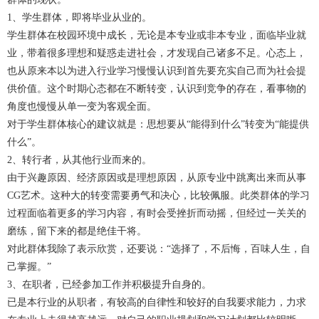
1、学生群体，即将毕业从业的。
学生群体在校园环境中成长，无论是本专业或非本专业，面临毕业就
业，带着很多理想和疑惑走进社会，才发现自己诸多不足。心态上，
也从原来本以为进入行业学习慢慢认识到首先要充实自己而为社会提
供价值。这个时期心态都在不断转变，认识到竞争的存在，看事物的
角度也慢慢从单一变为客观全面。
对于学生群体核心的建议就是：思想要从“能得到什么”转变为“能提供
什么”。
2、转行者，从其他行业而来的。
由于兴趣原因、经济原因或是理想原因，从原专业中跳离出来而从事
CG艺术。这种大的转变需要勇气和决心，比较佩服。此类群体的学习
过程面临着更多的学习内容，有时会受挫折而动摇，但经过一关关的
磨练，留下来的都是绝佳干将。
对此群体我除了表示欣赏，还要说：“选择了，不后悔，百味人生，自
己掌握。”
3、在职者，已经参加工作并积极提升自身的。
已是本行业的从职者，有较高的自律性和较好的自我要求能力，力求