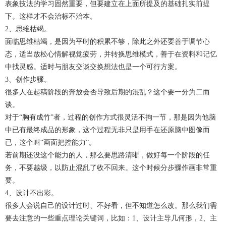
表象技法的学习固然重要，但要建立在上面所提及的基础扎实前提
下。这样才不会治标不治本。
2、思维枯竭。
面临思维枯竭，是因为平时的积累不够，除此之外还要善于调节心
态，适当放松心情解视觉疲劳，并转换思维模式，善于在资料和记忆
中找灵感。适时与朋友交谈交换想法也是一个可行方案。
3、创作步骤。
很多人在起稿阶段的奔放会否导致后期的混乱？这个要一分为二而
谈。
对于“胸有成竹”者，过程的创作方式很灵活不拘一节，那是因为他脑
中已有最终成品的形象，这个过程无非只是用手在还原脑中图像而
已，这个叫“画面把控能力”。
若前期还没这个能力的人，那么要思路清晰，做好每一个阶段的任
务，不要越级，以防止混乱了收不回来。这个时候分步骤作画非常重
要。
4、设计不出彩。
很多人会说自己的设计过时、不好看，但不知道怎么改。那么我们需
要去注意的一些重点理论关键词，比如：1、设计主导几何形，2、主